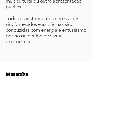
multicultural ou outra apresentação
pública.
Todos os instrumentos necessários
são fornecidos e as oficinas são
conduzidas com energia e entusiasmo
por nossa equipe de vasta
experiência.
Masamba
Email
:
info@masamba.com
Telefone
:
123-456-7890
Instituição de
caridade registrada:
20056087