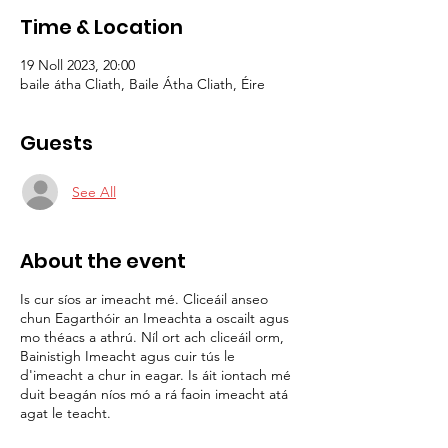
Time & Location
19 Noll 2023, 20:00
baile átha Cliath, Baile Átha Cliath, Éire
Guests
See All
About the event
Is cur síos ar imeacht mé. Cliceáil anseo
chun Eagarthóir an Imeachta a oscailt agus
mo théacs a athrú. Níl ort ach cliceáil orm,
Bainistigh Imeacht agus cuir tús le
d'imeacht a chur in eagar. Is áit iontach mé
duit beagán níos mó a rá faoin imeacht atá
agat le teacht.