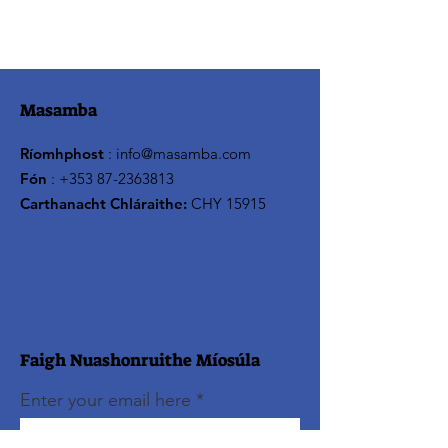
Masamba
Ríomhphost
:
info@masamba.com
Fón
:
+353 87-2363813
Carthanacht Chláraithe:
CHY 15915
Faigh Nuashonruithe Míosúla
Enter your email here