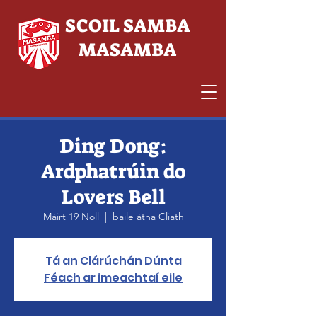
SCOIL SAMBA
MASAMBA
Ding Dong:
Ardphatrúin do
Lovers Bell
Máirt 19 Noll
  |  
baile átha Cliath
Tá an Clárúchán Dúnta
Féach ar imeachtaí eile